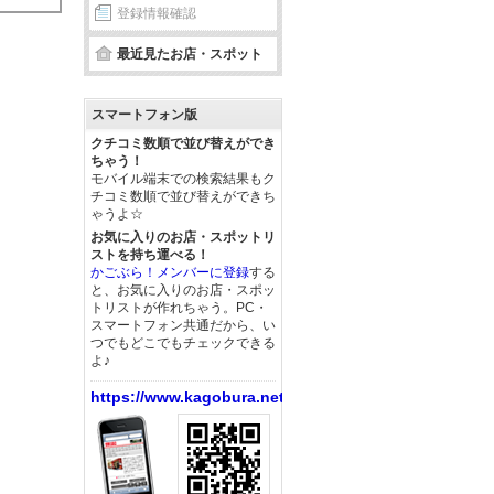
登録情報確認
最近見たお店・スポット
スマートフォン版
クチコミ数順で並び替えができ
ちゃう！
モバイル端末での検索結果もク
チコミ数順で並び替えができち
ゃうよ☆
お気に入りのお店・スポットリ
ストを持ち運べる！
かごぶら！メンバーに登録
する
と、お気に入りのお店・スポッ
トリストが作れちゃう。PC・
スマートフォン共通だから、い
つでもどこでもチェックできる
よ♪
https://www.kagobura.net/