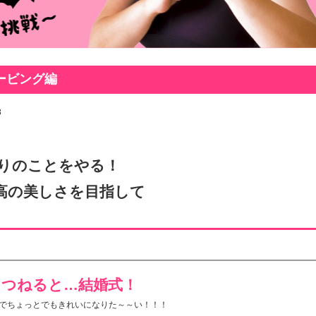
ービング編
8
りのことをやる！
高の美しさを目指して
くつねると…結婚式！
でちょっとでもきれいになりた～～い！！！