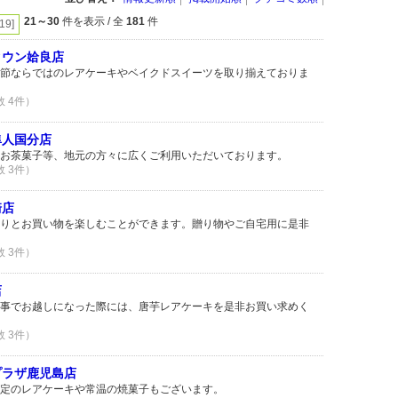
21～30
件を表示 / 全
181
件
[19]
タウン姶良店
節ならではのレアケーキやベイクドスイーツを取り揃えておりま
数 4件）
隼人国分店
お茶菓子等、地元の方々に広くご利用いただいております。
数 3件）
崎店
りとお買い物を楽しむことができます。贈り物やご自宅用に是非
数 3件）
店
事でお越しになった際には、唐芋レアケーキを是非お買い求めく
数 3件）
プラザ鹿児島店
定のレアケーキや常温の焼菓子もございます。