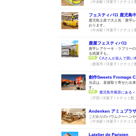
（中央駅 / 洋菓子 / クチコミ
フェスティバロ 鹿児島
鹿児島土産で大人気「唐芋レ
おります。
（中央駅 / 洋菓子 / クチコミ
鹿屋フェスティバロ
唐芋レアケーキ・ラブリーの
る焼菓子も。
CAさんが並んで買い求
（鹿屋市 / 洋菓子 / クチコミ
創作Sweets Fromage C
当店は、直接取り寄せた出来
す。
鹿児島市紫原にある＜創作Sw
（宇宿 / 洋菓子 / クチコミ数
Andenken アミュプラ
こだわりのバウムクーヘンや
（中央駅 / 洋菓子 / クチコミ
Latelier de Parisien