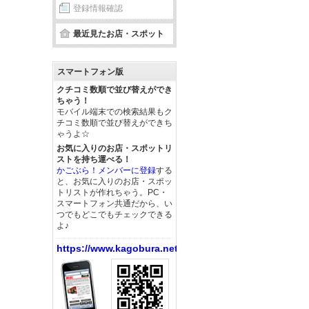
登録情報確認
最近見たお店・スポット
スマートフォン版
クチコミ数順で並び替えができ
ちゃう！
モバイル端末での検索結果もク
チコミ数順で並び替えができち
ゃうよ☆
お気に入りのお店・スポットリ
ストを持ち運べる！
かごぶら！メンバーに登録
する
と、お気に入りのお店・スポッ
トリストが作れちゃう。PC・
スマートフォン共通だから、い
つでもどこでもチェックできる
よ♪
https://www.kagobura.net/