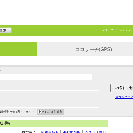
ようこそ！
ゲスト
さん
ココサーチ(GPS)
索
条件をクリ
業時間中のお店・スポット
さらに条件追加
 件)
並び替え：
情報更新順
掲載開始順
クチコミ数順