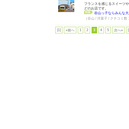
フランスを感じるスイーツや
どのお店です。
谷山っ子ならみんな大好き〈L
（谷山 / 洋菓子 / クチコミ数
[1]
1
2
3
4
5
«前へ
次へ»