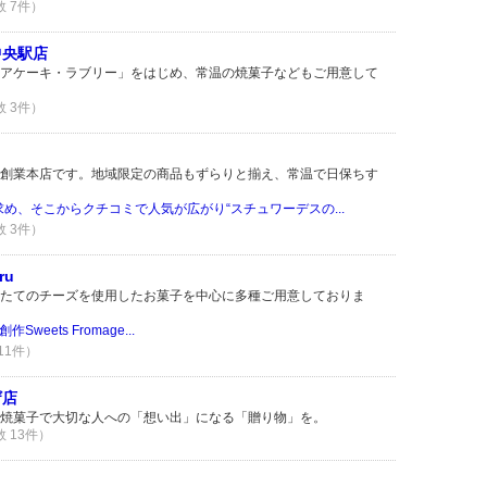
数 7件）
中央駅店
アケーキ・ラブリー」をはじめ、常温の焼菓子などもご用意して
数 3件）
創業本店です。地域限定の商品もずらりと揃え、常温で日保ちす
め、そこからクチコミで人気が広がり“スチュワーデスの...
数 3件）
ru
たてのチーズを使用したお菓子を中心に多種ご用意しておりま
eets Fromage...
 11件）
ザ店
焼菓子で大切な人への「想い出」になる「贈り物」を。
数 13件）