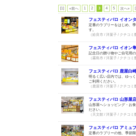
[1]
1
2
3
4
5
«前へ
次へ»
フェスティバロ イオン
定番のラブリーをはじめ、季
す。
（姶良市 / 洋菓子 / クチコミ
フェスティバロ イオン
記念日の贈り物やご自宅用の
（霧島市 / 洋菓子 / クチコミ
フェスティバロ 鹿屋白
明るく広い店内では、ゆっく
ご利用ください。
（鹿屋市 / 洋菓子 / クチコミ
フェスティバロ 山形屋
山形屋へショッピング・お食
ださい。
（天文館 / 洋菓子 / クチコミ
フェスティバロ アミュ
定番のラブリーの他、季節限