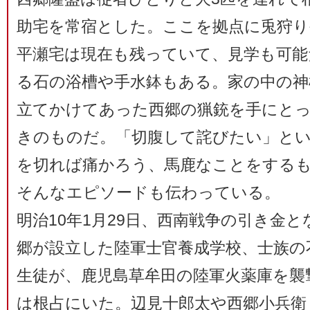
助宅を常宿とした。ここを拠点に兎狩
平瀬宅は現在も残っていて、見学も可能
る石の浴槽や手水鉢もある。家の中の神
立てかけてあった西郷の猟銃を手にと
きのものだ。「切腹して詫びたい」と
を切れば痛かろう、馬鹿なことをする
そんなエピソードも伝わっている。
明治10年1月29日、西南戦争の引き金
郷が設立した陸軍士官養成学校、士族の
生徒が、鹿児島草牟田の陸軍火薬庫を襲
は根占にいた。辺見十郎太や西郷小兵衛