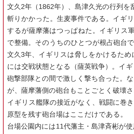
文久2年（1862年）、島津久光の行列
斬りかかった。生麦事件である。イギリ
するが薩摩藩はつっぱねた。イギリス
で整備。そのうちのひとつが根占砲台
文久3年、イギリスは脅しをかけるため
には交戦状態となる（薩英戦争）。イギ
砲撃部隊との間で激しく撃ち合った。
が、薩摩藩側の砲台もことごとく破壊さ
イギリス艦隊の接近がなく、戦闘に巻き
原型を残す砲台場はここだけである。
台場公園内には11代藩主・島津斉彬が