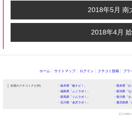
2018年5月 
2018年4月 
ホーム
サイトマップ
ログイン
クチコミ投稿
プラ
全国のクチコミナビ(R)
・栃木県「栃ナビ！」
・熊本県「ひ
・福島県「ふくラボ！」
・新潟県「な
・群馬県「ぐんラボ！」
・香川県「さ
・石川県「金沢ラボ！」
・鹿児島県「
(C) HitBit