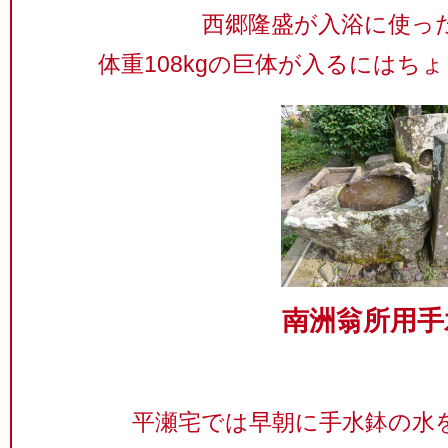
西郷隆盛が入浴に使っ
体重108kgの巨体が入るにはち
南洲翁所用手
平瀬宅では早朝に手水鉢の水