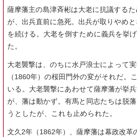
薩摩藩主の島津斉彬は大老に抗議するた
が、出兵直前に急死。出兵が取りやめと
を続ける。大老を倒すために義兵を挙
た。
大老襲撃は、のちに水戸浪士によって実
（1860年）の桜田門外の変がそれだ。
いる。大老襲撃にあわせて薩摩藩が挙
が、藩は動かず。有馬と同志たちは脱
うとしたが、これも止められた。
文久2年（1862年）、薩摩藩は幕政改