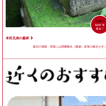
本田兄弟の墓碑
墓石の側面・背面には西郷隆永（隆盛）直筆の銘文がぎ