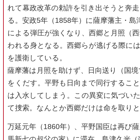
れて幕政改革の勅許を引き出そうと奔走
る。安政5年（1858年）に薩摩藩主・
による弾圧が強くなり、西郷と月照（西
われる身となる。西郷らが逃げる際には
を護衛している。
薩摩藩は月照を助けず、日向送り（国境
をくだす。平野も日向まで同行するこ
は入水してしまう。この異変に気づい
て捜索。なんとか西郷だけは命を取り
万延元年（1860年）、平野国臣は再び
馬新七の叔父の家）に滞在。島津久光（