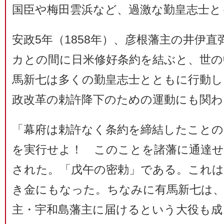
国臣や梅田雲浜など、過激な勤皇志士と
安政5年（1858年）、彦根藩主の井伊
カとの間に日米修好条約を結ぶと、世の
馬新七は多くの勤皇志士とともに行動し
政改革の勅許降下のための運動にも関わ
「幕府は勅許なく条約を締結したことの
を実行せよ！ このことを諸藩に通達せ
された。「戊午の密勅」である。これは
き金にもなった。ちなみに有馬新七は、
主・宇和島藩主に届けるという大役も成