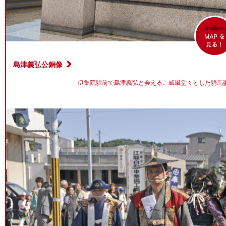
島津義弘公銅像
伊集院駅前で島津義弘と会える。威風堂々とした騎馬