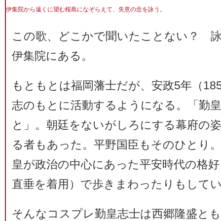
伊集院から遠くに望む桜島になぞらえて、失意の念を詠う。
この歌、どこかで聞いたことない？ 
伊集院にある。
もともとは福岡藩士だが、安政5年（18
志のもとに活動するようになる。「勤
と」。朝廷をないがしろにする幕府の姿
る者もあった。平野国臣もそのひとり。
皇が政治の中心にあった平安時代の格好
直垂を着用）で歩きまわったりもして
そんなコスプレ勤皇志士は西郷隆盛とも