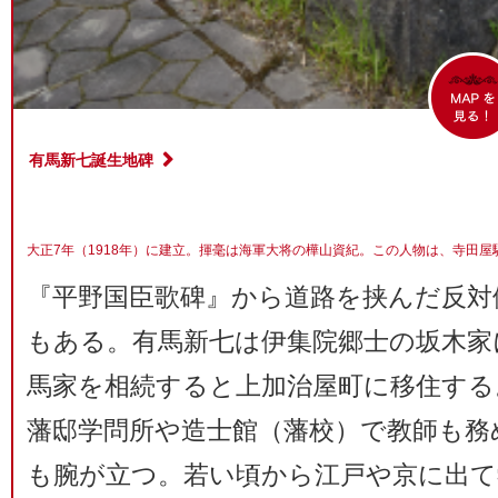
有馬新七誕生地碑
大正7年（1918年）に建立。揮毫は海軍大将の樺山資紀。この人物は、寺田
『平野国臣歌碑』から道路を挟んだ反対
もある。有馬新七は伊集院郷士の坂木家
馬家を相続すると上加治屋町に移住する
藩邸学問所や造士館（藩校）で教師も務
も腕が立つ。若い頃から江戸や京に出て