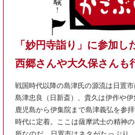
「妙円寺詣り」に参加し
西郷さんや大久保さんも
戦国時代以降の島津氏の源流は日置市
島津忠良（日新斎）、貴久は伊作や伊
鹿児島から伊集院まで島津義弘を参拝
時代に定着。ここは薩摩武士の精神
所なのだ。日置市はネタがたっぷり