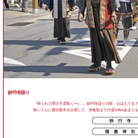
妙円寺詣り
「明くれど閉ざす雲暗く〜♪」。妙円寺詣りの歌、おぼえてる
暗いうちに鹿児島市を出発して、伊集院まで片道20kmあまり