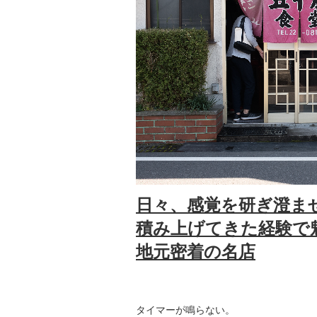
日々、感覚を研ぎ澄ま
積み上げてきた経験で
地元密着の名店
タイマーが鳴らない。