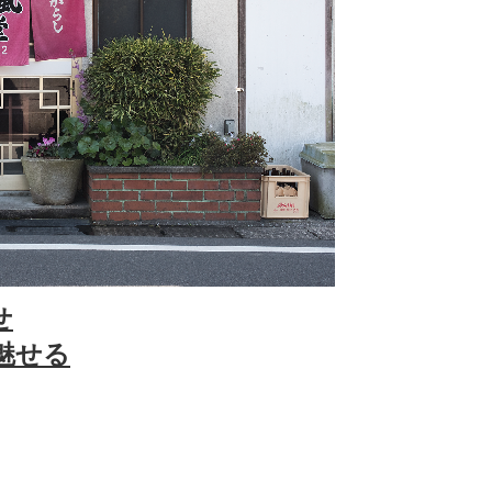
せ
魅せる