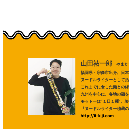
山田祐一郎
やまだ
福岡県・宗像市出身。日本
ヌードルライターとして活
これまでに食した麺との縁
九州を中心に、各地の麺を
モットーは”１日１麺”。
『ヌードルライター秘蔵の
http://ii-kiji.com