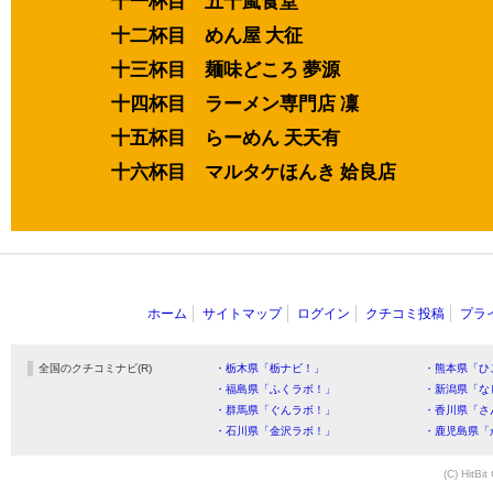
十一杯目 五十嵐食堂
十二杯目 めん屋 大征
十三杯目 麺味どころ 夢源
十四杯目 ラーメン専門店 凜
十五杯目 らーめん 天天有
十六杯目 マルタケほんき 姶良店
ホーム
サイトマップ
ログイン
クチコミ投稿
プラ
全国のクチコミナビ(R)
・栃木県「栃ナビ！」
・熊本県「ひ
・福島県「ふくラボ！」
・新潟県「な
・群馬県「ぐんラボ！」
・香川県「さ
・石川県「金沢ラボ！」
・鹿児島県「
(C) HitBit