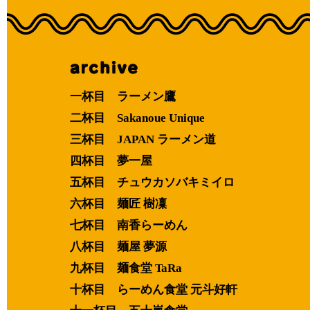
一杯目 ラーメン鷹
二杯目 Sakanoue Unique
三杯目 JAPAN ラーメン道
四杯目 夢一屋
五杯目 チュウカソバキミイロ
六杯目 麺匠 樹凜
七杯目 南香らーめん
八杯目 麺屋 夢源
九杯目 麺食堂 TaRa
十杯目 らーめん食堂 元斗好軒